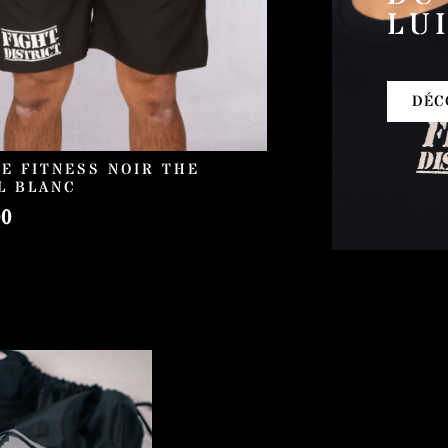
LU
DÉC
E FITNESS NOIR THE
L BLANC
00