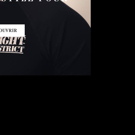
I
OUVRIR