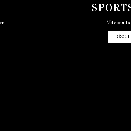
SPORT
rs
Vêtements 
DÉCOU