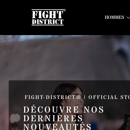
HOMMES
Your fight, your style !
FIGHT-DISTRICT STORE®
FIGHT-DISTRICT® | OFFICIAL ST
DÉCOUVRE NOS
DERNIÈRES
NOUVEAUTÉS