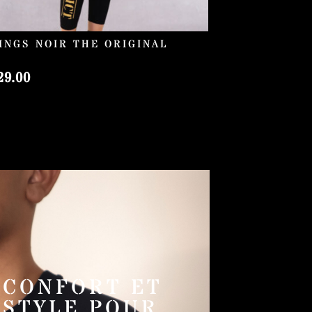
INGS NOIR THE ORIGINAL
É
9.00
 CONFORT ET
 STYLE POUR