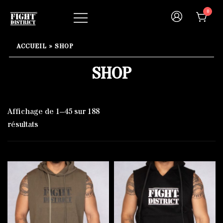
Skip
0
to
content
Your fight, your style !
FIGHT-DISTRICT STORE®
ACCUEIL
»
SHOP
SHOP
Affichage de 1–45 sur 188
résultats