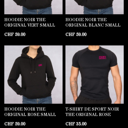
HOODIE NOIR THE
HOODIE NOIR THE
ORIGINAL VERT SMALL
ORIGINAL BLANC SMALL
CHF
59.00
CHF
59.00
HOODIE NOIR THE
T-SHIRT DE SPORT NOIR
ORIGINAL ROSE SMALL
THE ORIGINAL ROSE
CHF
59.00
CHF
35.00