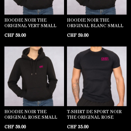
HOODIE NOIR THE
HOODIE NOIR THE
ORIGINAL VERT SMALL
ORIGINAL BLANC SMALL
CHF
59.00
CHF
59.00
HOODIE NOIR THE
T-SHIRT DE SPORT NOIR
ORIGINAL ROSE SMALL
THE ORIGINAL ROSE
CHF
59.00
CHF
35.00