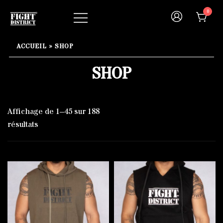
Skip
0
to
content
Your fight, your style !
FIGHT-DISTRICT STORE®
ACCUEIL
»
SHOP
SHOP
Affichage de 1–45 sur 188
résultats