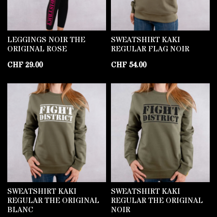
LEGGINGS NOIR THE
SWEATSHIRT KAKI
ORIGINAL ROSE
REGULAR FLAG NOIR
CHF
29.00
CHF
54.00
SWEATSHIRT KAKI
SWEATSHIRT KAKI
REGULAR THE ORIGINAL
REGULAR THE ORIGINAL
BLANC
NOIR