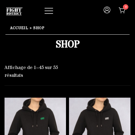
Skip
0
to
content
Your fight, your style !
FIGHT-DISTRICT STORE®
ACCUEIL
»
SHOP
SHOP
Affichage de 1–45 sur 55
résultats