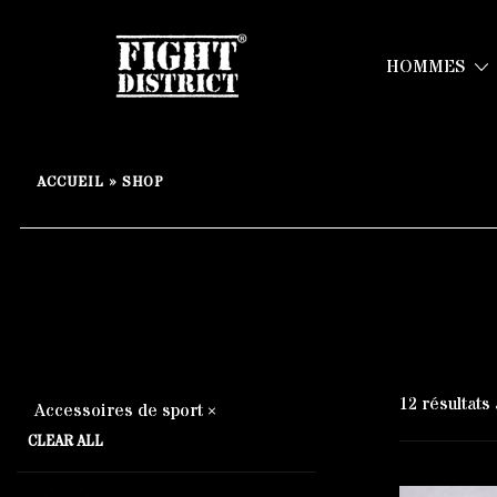
HOMMES
Your fight, your style !
FIGHT-DISTRICT STORE®
Skip
to
ACCUEIL
»
SHOP
content
12 résultats
Accessoires de sport
CLEAR ALL