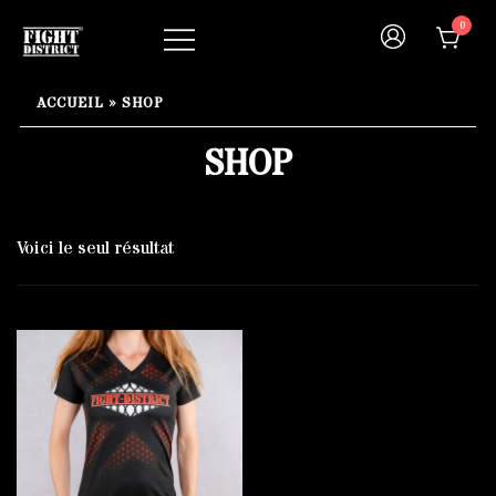
Skip
0
to
content
Your fight, your style !
FIGHT-DISTRICT STORE®
ACCUEIL
»
SHOP
SHOP
Voici le seul résultat