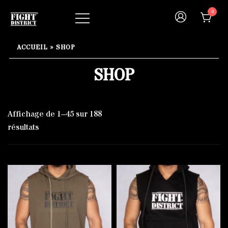
Skip
0
to
content
Your fight, your style !
FIGHT-DISTRICT STORE®
ACCUEIL
»
SHOP
SHOP
Affichage de 1–45 sur 188
résultats