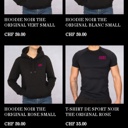
HOODIE NOIR THE
HOODIE NOIR THE
ORIGINAL VERT SMALL
ORIGINAL BLANC SMALL
CHF
59.00
CHF
59.00
HOODIE NOIR THE
T-SHIRT DE SPORT NOIR
ORIGINAL ROSE SMALL
THE ORIGINAL ROSE
CHF
59.00
CHF
35.00