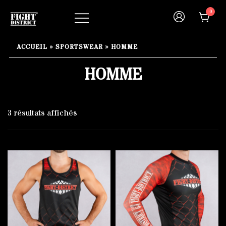
Skip
0
to
content
Your fight, your style !
FIGHT-DISTRICT STORE®
ACCUEIL
»
SPORTSWEAR
»
HOMME
HOMME
3 résultats affichés