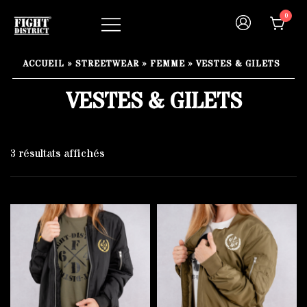
Skip
0
to
content
Your fight, your style !
FIGHT-DISTRICT STORE®
ACCUEIL
»
STREETWEAR
»
FEMME
»
VESTES & GILETS
VESTES & GILETS
3 résultats affichés