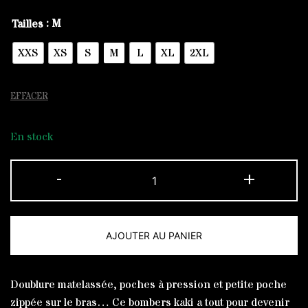
: M
Tailles
XXS
XS
S
M
L
XL
2XL
EFFACER
En stock
quantité
-
+
de
Bomber
Veste
AJOUTER AU PANIER
Kaki
Laurier
Alternative:
Blanc
Doublure matelassée, poches à pression et petite poche
zippée sur le bras… Ce bombers kaki a tout pour devenir