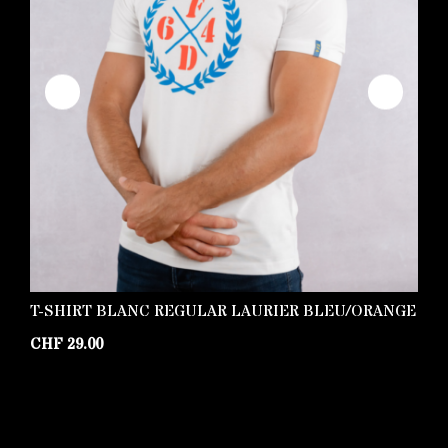
T-SHIRT BLANC REGULAR LAURIER BLEU/ORANGE
S
N
CHF
29.00
C