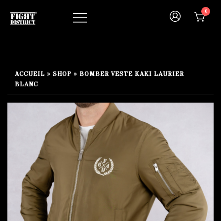
Skip
0
to
content
Your fight, your style !
FIGHT-DISTRICT STORE®
ACCUEIL
»
SHOP
»
BOMBER VESTE KAKI LAURIER
BLANC