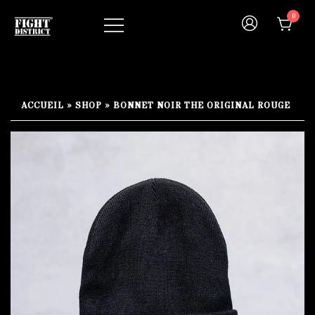
Skip
0
to
content
Your fight, your style !
FIGHT-DISTRICT STORE®
ACCUEIL
»
SHOP
»
BONNET NOIR THE ORIGINAL ROUGE