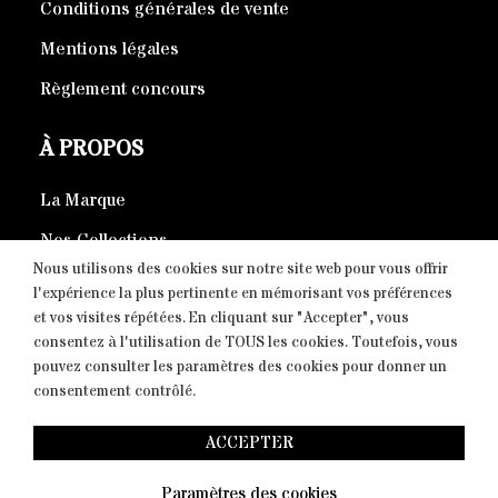
Conditions générales de vente
Mentions légales
Règlement concours
À PROPOS
La Marque
Nos Collections
Nous utilisons des cookies sur notre site web pour vous offrir
Produits éco-responsables
l'expérience la plus pertinente en mémorisant vos préférences
et vos visites répétées. En cliquant sur "Accepter", vous
consentez à l'utilisation de TOUS les cookies. Toutefois, vous
CONTACT
pouvez consulter les paramètres des cookies pour donner un
consentement contrôlé.
Copyright © 2026 Fight-District® | Official Store, Tous
ACCEPTER
droits réservés. Proudly powered by
The Swiss Peak |
Paramètres des cookies