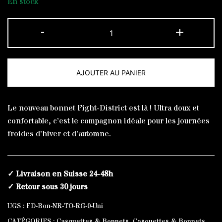
En stock
quantité
-
+
de
Bonnet
Noir
AJOUTER AU PANIER
The
Original
Alternative:
Rouge
Le nouveau bonnet Fight-District est là ! Ultra doux et
confortable, c’est le compagnon idéale pour les journées
froides d’hiver et d’automne.
✓ Livraison en Suisse 24-48h
✓ Retour sous 30 jours
UGS :
FD-Bon-NR-TO-RG-0-Uni
CATÉGORIES :
Casquettes & Bonnets
,
Casquettes & Bonnets
,