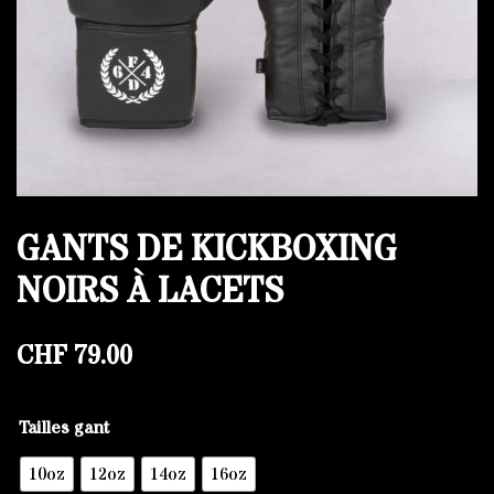
GANTS DE KICKBOXING
NOIRS À LACETS
CHF
79.00
Tailles gant
10oz
12oz
14oz
16oz