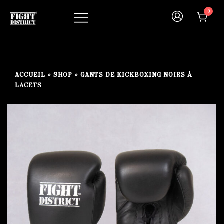
Skip
0
to
content
Your fight, your style !
FIGHT-DISTRICT STORE®
ACCUEIL
»
SHOP
»
GANTS DE KICKBOXING NOIRS À
LACETS