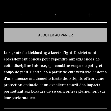
quantité
-
+
de
Gants
de
AJOUTER AU PANIER
kickboxing
noirs
Alternative:
à
Les gants de kickboxing à lacets Fight-District sont
lacets
spécialement conçus pour répondre aux exigences de
cette discipline intense, qui combine coups de poing et
coups de pied. Fabriqués à partir de cuir véritable et dotés
d’une mousse multicouche haute densité, ils offrent une
protection optimale et un excellent amorti des impacts,
permettant aux boxeurs de se concentrer pleinement sur
leur performance.