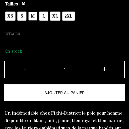
: M
Tailles
XS
S
M
L
XL
2XL
EFFACER
En stock
quantité
-
+
de
Polo
French
AJOUTER AU PANIER
Navy
Laurier
Alternative:
Rouge
Un indémodable chez Fight-District: le polo pour homme
disponible en blanc, noir, jaune, bleu royal et bleu marine,
avec les lauriers emblématiques de la marque brodés sur