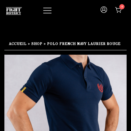
Skip
0
to
content
Your fight, your style !
FIGHT-DISTRICT STORE®
ACCUEIL
»
SHOP
»
POLO FRENCH NAVY LAURIER ROUGE