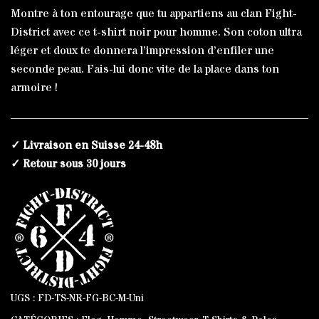
Flag
Montre à ton entourage que tu appartiens au clan Fight-
Blanc
District avec ce t-shirt noir pour homme. Son coton ultra
léger et doux te donnera l’impression d’enfiler une
seconde peau. Fais-lui donc vite de la place dans ton
armoire !
✓ Livraison en Suisse 24-48h
✓ Retour sous 30 jours
UGS :
FD-TS-NR-FG-BC-M-Uni