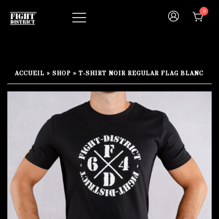
Skip
0
to
content
Your fight, your style !
FIGHT-DISTRICT STORE®
ACCUEIL
»
SHOP
»
T-SHIRT NOIR REGULAR FLAG BLANC