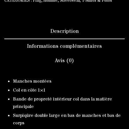
CATÉGORIES :
Flag
,
Homme
,
Streetwear
,
T-Shirts & Polos
Description
Informations complémentaires
Avis (0)
Manches montées
Col en côte 1×1
Bande de propreté intérieur col dans la matière
principale
Surpiqûre double large en bas de manches et bas de
corps