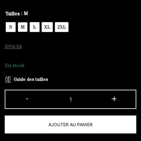
: M
Tailles
S
M
L
XL
2XL
EFFACER
En stock
Guide des tailles
quantité
-
+
de
T-
shirt
AJOUTER AU PANIER
Noir
Regular
Alternative: