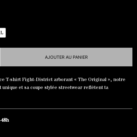
XL
AJOUTER AU PANIER
ce T-shirt Fight-District arborant « The Original », notre
 unique et sa coupe stylée streetwear reflètent ta
-48h