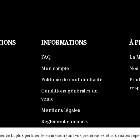
TIONS
INFORMATIONS
À 
FAQ
La 
Mon compte
Nos 
Politique de confidentialité
Prod
resp
Conditions générales de
vente
Mentions légales
Règlement concours
rience la plus pertinente en mémorisant vos préférences et vos visites répé