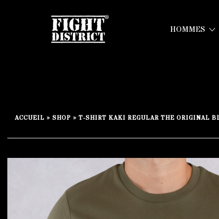
HOMMES
Your fight, your style !
FIGHT-DISTRICT STORE®
Skip
to
ACCUEIL
»
SHOP
»
T-SHIRT KAKI REGULAR THE ORIGINAL B
content