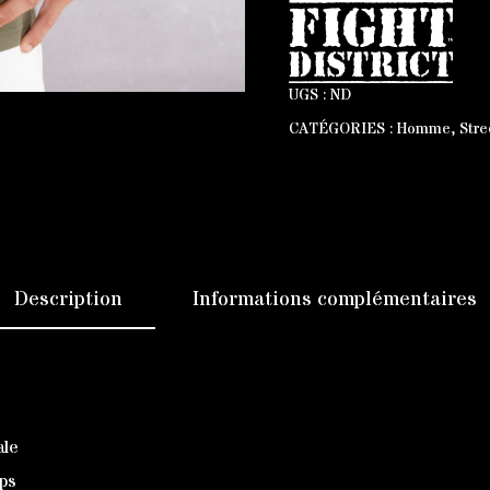
UGS :
ND
CATÉGORIES :
Homme
,
Stre
Description
Informations complémentaires
ale
rps