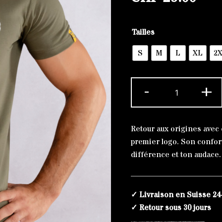
Alternative:
Tailles
S
M
L
XL
2
quantité
-
+
de
T-
shirt
Retour aux origines avec 
Kaki
premier logo. Son confort
Regular
différence et ton audace.
The
Original
Blanc
✓ Livraison en Suisse 24
✓ Retour sous 30 jours