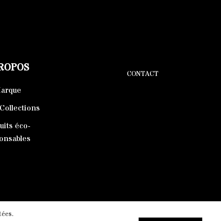
PROPOS
CONTACT
Marque
Collections
uits éco-
onsables
tées.