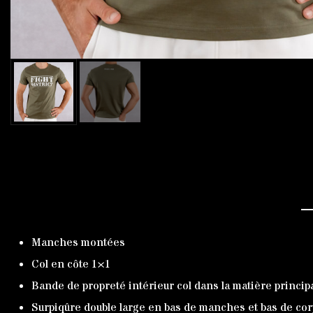
Manches montées
Col en côte 1×1
Bande de propreté intérieur col dans la matière princip
Surpiqûre double large en bas de manches et bas de co