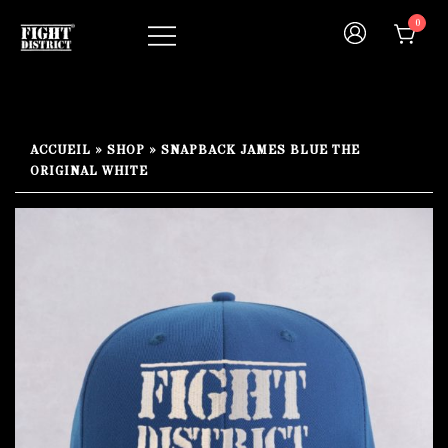
Skip
0
to
content
Your fight, your style !
FIGHT-DISTRICT STORE®
ACCUEIL
»
SHOP
»
SNAPBACK JAMES BLUE THE
ORIGINAL WHITE