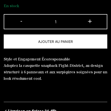
En stock
quantité
-
+
de
Snapback
James
AJOUTER AU PANIER
Blue
The
Alternative:
Original
Style et Engagement Écoresponsable
White
Adoptez la casquette snapback Fight-District, au design
structuré à 6 panneaux et aux surpiqûres soignées pour un
look résolument cool.