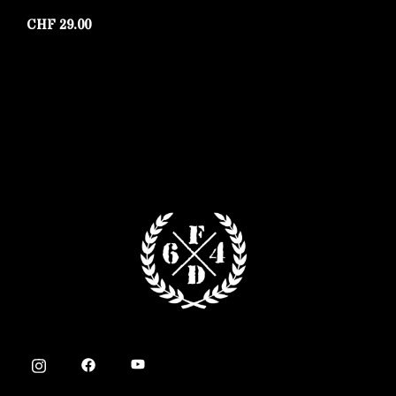
Y
CHF
29.00
C