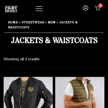
Skip
0
to
content
Your fight, your style !
FIGHT-DISTRICT STORE®
HOME
»
STREETWEAR
»
MEN
»
JACKETS &
WAISTCOATS
JACKETS & WAISTCOATS
Showing all 5 results